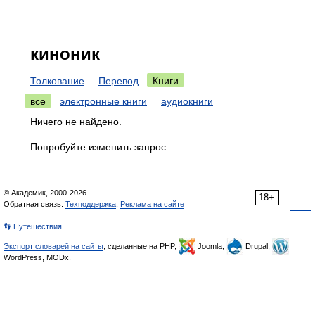
киноник
Толкование
Перевод
Книги
все
электронные книги
аудиокниги
Ничего не найдено.
Попробуйте изменить запрос
© Академик, 2000-2026
18+
Обратная связь:
Техподдержка
,
Реклама на сайте
👣 Путешествия
Экспорт словарей на сайты
, сделанные на PHP,
Joomla,
Drupal,
WordPress, MODx.